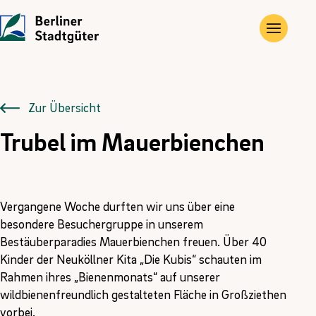
UNTERNEHMEN
LEISTUNGEN
JOBS
Die Stadtgüter
Angebote
Übersicht
Zur Übersicht
Trubel im Mauerbienchen
Vor Ort
Gewerbe- und Privat­immobilien
Ausbildung
Historie
Landwirtschaftliche Flächen und Güter
FÖJ
Vergangene Woche durften wir uns über eine
Kontakt
Kompensations­maßnahmen
besondere Besuchergruppe in unserem
Bestäuberparadies Mauerbienchen freuen. Über 40
Erneuerbare Energien
Kinder der Neuköllner Kita „Die Kubis“ schauten im
Rahmen ihres „Bienenmonats“ auf unserer
wildbienenfreundlich gestalteten Fläche in Großziethen
vorbei.