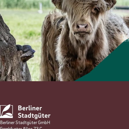
Nachdem Sie sich angemeldet haben, erhalten Sie eine E
Bitte prüfen Sie ggf. auch Ihren Spam-Ordner.
*Ich stimme zu, dass meine personenbezogenen Daten genutzt werden, um Ne
und weiß, dass ich dies jederzeit widerrufen kann.
Anmelden
Berliner Stadtgüter GmbH
Frankfurter Allee 73 C