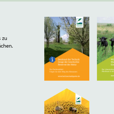
 zu
ächen.