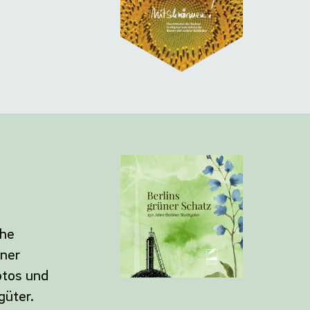
che
iner
otos und
güter.