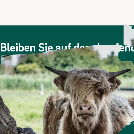
Bleiben Sie auf dem Laufe
Newsletter!
Viermal im Jahr berichten wir über die Berliner Stadtgüt
Nachdem Sie sich angemeldet haben, erhalten Sie eine E
Bitte prüfen Sie ggf. auch Ihren Spam-Ordner.
*Ich stimme zu, dass meine personenbezogenen Daten genutzt werden, um Ne
und weiß, dass ich dies jederzeit widerrufen kann.