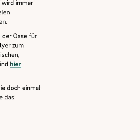
r wird immer
elen
en.
 der Oase für
lyer zum
ischen,
sind
hier
ie doch einmal
se das