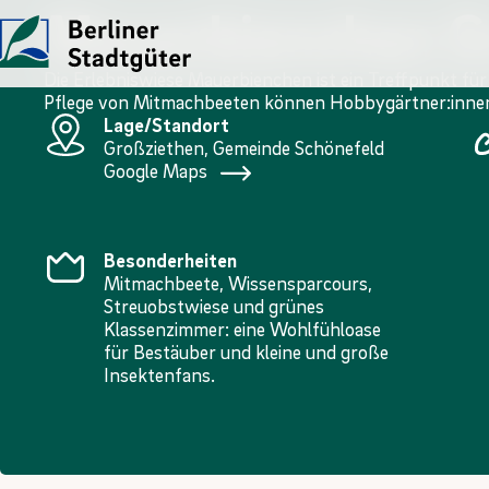
Mauerbienchen G
Die Erlebniswiese Mauerbienchen ist ein Treffpunkt fü
Pflege von Mitmachbeeten können Hobbygärtner:innen
UNTERNEHMEN
LEISTUNGEN
JOBS
Lage/Standort
Großziethen, Gemeinde Schönefeld
Die Stadtgüter
Angebote
Übersicht
Google Maps
Vor Ort
Gewerbe- und Privat­immo
Ausbildung
Besonderheiten
Historie
Landwirtschaftliche Fläc
FÖJ
Mitmachbeete, Wissensparcours,
Streuobstwiese und grünes
Kontakt
Kompensations­maßnahme
Klassenzimmer: eine Wohlfühloase
für Bestäuber und kleine und große
Insektenfans.
Erneuerbare Energien