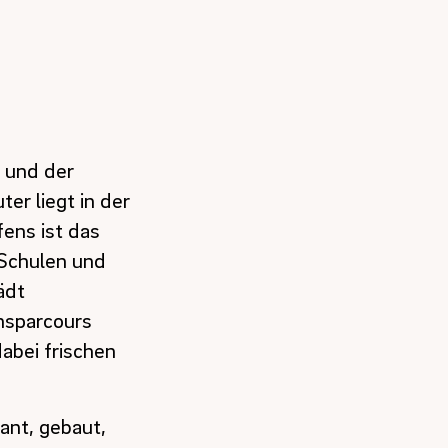
 und der
er liegt in der
fens ist das
 Schulen und
ädt
nsparcours
abei frischen
ant, gebaut,