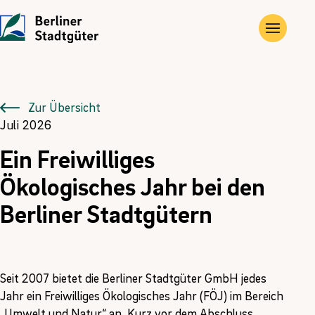
UNTERNEHMEN
LEISTUNGEN
JOBS
Die Stadtgüter
Angebote
Übersicht
Zur Übersicht
Juli 2026
Vor Ort
Gewerbe- und Privat­immobilien
Ausbildung
Ein Freiwilliges
Historie
Landwirtschaftliche Flächen und Güter
FÖJ
Ökologisches Jahr bei den
Berliner Stadtgütern
Kontakt
Kompensations­maßnahmen
Erneuerbare Energien
Seit 2007 bietet die Berliner Stadtgüter GmbH jedes
Jahr ein Freiwilliges Ökologisches Jahr (FÖJ) im Bereich
„Umwelt und Natur“ an. Kurz vor dem Abschluss