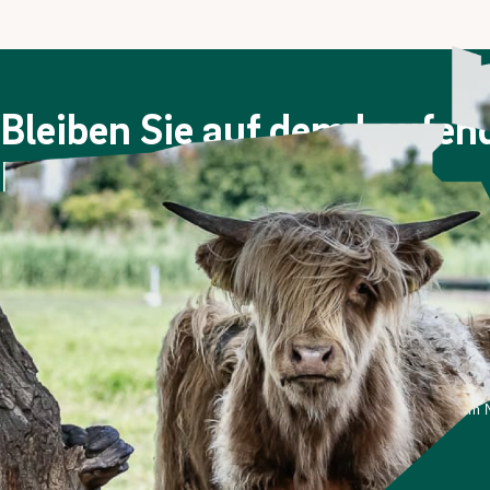
Bleiben Sie auf dem Laufe
Newsletter!
Viermal im Jahr berichten wir über die Berliner Stadtgüt
Nachdem Sie sich angemeldet haben, erhalten Sie eine E
Bitte prüfen Sie ggf. auch Ihren Spam-Ordner.
*Ich stimme zu, dass meine personenbezogenen Daten genutzt werden, um Ne
und weiß, dass ich dies jederzeit widerrufen kann.
Anmelden