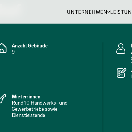
hof
UNTERNEHMEN
LEISTU
Anzahl Gebäude
9
bilien
hen und Güter
n
Mieter:innen
Rund 10 Handwerks- und
Gewerbetriebe sowie
Dienstleistende