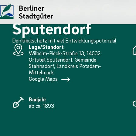
Gewerbehof Guts
Sputendorf
UNTERNEHMEN
LEISTUNGEN
JOBS
Denkmalschutz mit viel Entwicklungspotenzial
Die Stadtgüter
Angebote
Übersicht
Lage/Standort
Wilhelm-Pieck-Straße 13, 14532
Vor Ort
Gewerbe- und Privat­immo
Ausbildung
Ortsteil Sputendorf, Gemeinde
Stahnsdorf, Landkreis Potsdam-
Mittelmark
Historie
Landwirtschaftliche Fläc
FÖJ
Google Maps
Kontakt
Kompensations­maßnahme
Baujahr
ab ca. 1893
Erneuerbare Energien