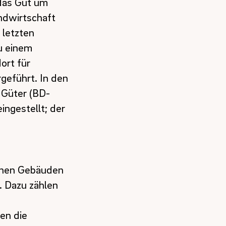
 das Gut um
ndwirtschaft
 letzten
zu einem
ort für
geführt. In den
r Güter (BD-
ngestellt; der
schen Gebäuden
. Dazu zählen
en die