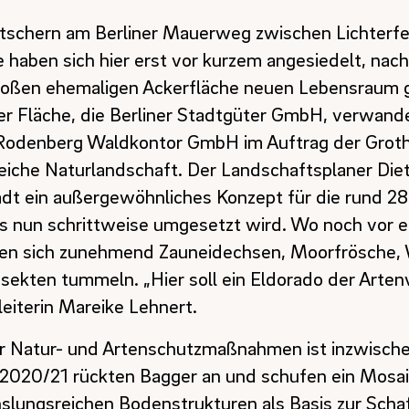
itschern am Berliner Mauerweg zwischen Lichterf
e haben sich hier erst vor kurzem angesiedelt, nach
 großen ehemaligen Ackerfläche neuen Lebensraum
er Fläche, die Berliner Stadtgüter GmbH, verwande
Rodenberg Waldkontor GmbH im Auftrag der Groth
eiche Naturlandschaft. Der Landschaftsplaner Die
adt ein außergewöhnliches Konzept für die rund 28
s nun schrittweise umgesetzt wird. Wo noch vor e
len sich zunehmend Zauneidechsen, Moorfrösche,
ekten tummeln. „Hier soll ein Eldorado der Artenv
leiterin Mareike Lehnert.
er Natur- und Artenschutzmaßnahmen ist inzwisch
 2020/21 rückten Bagger an und schufen ein Mosai
hslungsreichen Bodenstrukturen als Basis zur Scha