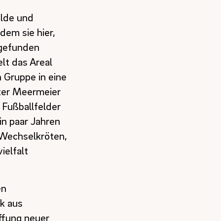
elde und
dem sie hier,
 gefunden
lt das Areal
 Gruppe in eine
ter Meermeier
 Fußballfelder
in paar Jahren
 Wechselkröten,
ielfalt
en
k aus
ffung neuer