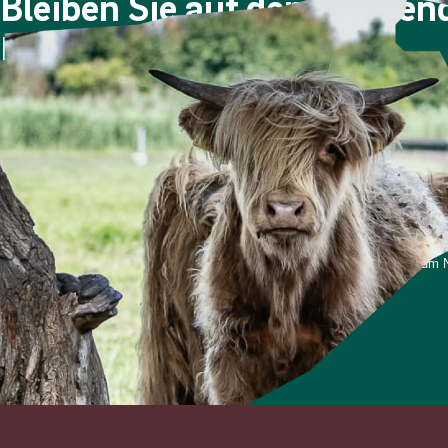
Bleiben Sie auf dem Laufe
Newsletter!
Viermal im Jahr berichten wir über die Berliner Stadtgüt
Nachdem Sie sich angemeldet haben, erhalten Sie eine E
Bitte prüfen Sie ggf. auch Ihren Spam-Ordner.
*Ich stimme zu, dass meine personenbezogenen Daten genutzt werden, um Ne
und weiß, dass ich dies jederzeit widerrufen kann.
Anmelden