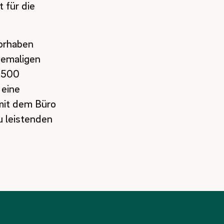
 für die
orhaben
hemaligen
2.500
 eine
mit dem Büro
 leistenden