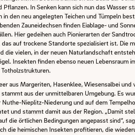
nd Pflanzen. In Senken kann sich nun das Wasser st
n in den neu angelegten Teichen und Tümpeln bes
ebenden Zauneidechsen finden Eiablage- und Sonn
llen. Hier gedeihen auch Pionierarten der Sandtro
das auf trockene Standorte spezialisiert ist. Die 
d die vielen, in der neuen Naturlandschaft entst
gel. Insekten finden ebenso neuen Lebensraum 
 Totholzstrukturen.
Meer aus Margeriten, Hasenklee, Wiesensalbei und 
t stammt aus der unmittelbaren Umgebung. Es wu
r Nuthe-Nieplitz-Niederung und auf dem Tempelho
et und stammt damit aus der Region. „Damit stell
auf die örtlichen Bedingungen angepasst sind“, sa
h die heimischen Insekten profitieren, die wieder