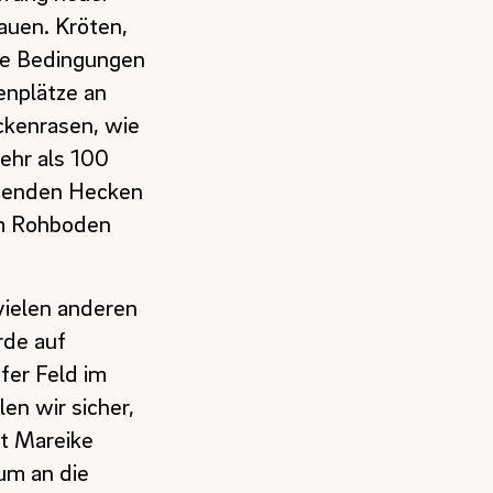
auen. Kröten,
te Bedingungen
enplätze an
ckenrasen, wie
mehr als 100
ehenden Hecken
im Rohboden
vielen anderen
rde auf
fer Feld im
en wir sicher,
gt Mareike
um an die