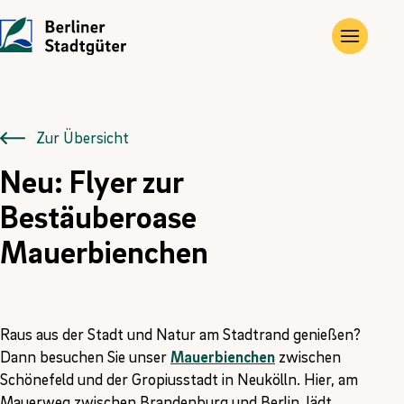
UNTERNEHMEN
LEISTUNGEN
JOBS
Die Stadtgüter
Angebote
Übersicht
Zur Übersicht
Neu: Flyer zur
Vor Ort
Gewerbe- und Privat­immobilien
Ausbildung
Bestäuberoase
Historie
Landwirtschaftliche Flächen und Güter
FÖJ
Mauerbienchen
Kontakt
Kompensations­maßnahmen
Erneuerbare Energien
Raus aus der Stadt und Natur am Stadtrand genießen?
Dann besuchen Sie unser
Mauerbienchen
zwischen
Schönefeld und der Gropiusstadt in Neukölln. Hier, am
Mauerweg zwischen Brandenburg und Berlin, lädt