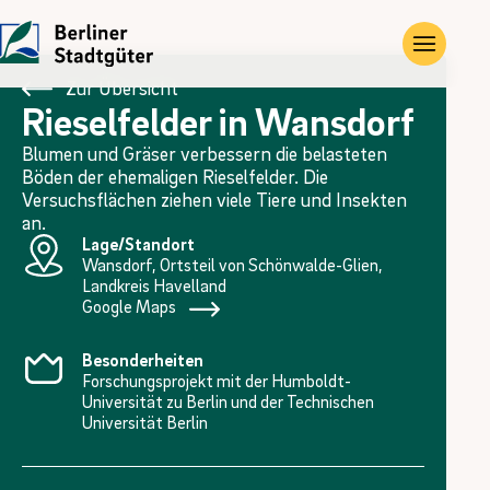
Zur Übersicht
Rieselfelder in Wansdorf
UNTERNEHMEN
LEISTUNGEN
JOBS
Blumen und Gräser verbessern die belasteten
Die Stadtgüter
Angebote
Übersicht
Böden der ehemaligen Rieselfelder. Die
Versuchsflächen ziehen viele Tiere und Insekten
Vor Ort
Gewerbe- und Privat­immobilien
Ausbildung
an.
Lage/Standort
Wansdorf, Ortsteil von Schönwalde-Glien,
Historie
Landwirtschaftliche Flächen und Güter
FÖJ
Landkreis Havelland
Google Maps
Kontakt
Kompensations­maßnahmen
Besonderheiten
Erneuerbare Energien
Forschungsprojekt mit der Humboldt-
Universität zu Berlin und der Technischen
Universität Berlin