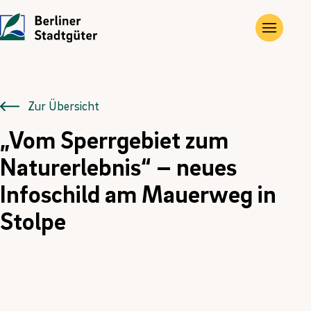
UNTERNEHMEN
LEISTUNGEN
JOBS
Die Stadtgüter
Angebote
Übersicht
Zur Übersicht
„Vom Sperrgebiet zum
Vor Ort
Gewerbe- und Privat­immobilien
Ausbildung
Naturerlebnis“ – neues
Historie
Landwirtschaftliche Flächen und Güter
FÖJ
Infoschild am Mauerweg in
Kontakt
Kompensations­maßnahmen
Stolpe
Erneuerbare Energien