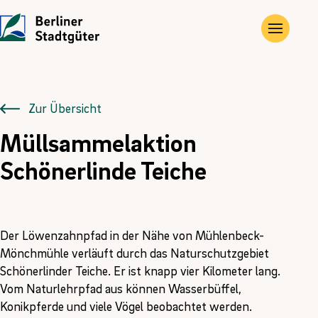
UNTERNEHMEN
LEISTUNGEN
JOBS
Die Stadtgüter
Angebote
Übersicht
Zur Übersicht
Müllsammelaktion
Vor Ort
Gewerbe- und Privat­immobilien
Ausbildung
Schönerlinde Teiche
Historie
Landwirtschaftliche Flächen und Güter
FÖJ
Kontakt
Kompensations­maßnahmen
Der Löwenzahnpfad in der Nähe von Mühlenbeck-
Erneuerbare Energien
Mönchmühle verläuft durch das Naturschutzgebiet
Schönerlinder Teiche. Er ist knapp vier Kilometer lang.
Vom Naturlehrpfad aus können Wasserbüffel,
Konikpferde und viele Vögel beobachtet werden.