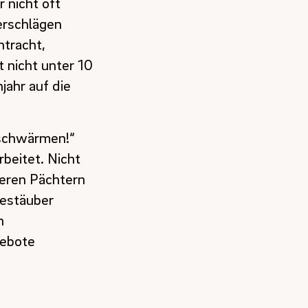
 nicht oft
erschlägen
ntracht,
 nicht unter 10
jahr auf die
itschwärmen!“
beitet. Nicht
eren Pächtern
Bestäuber
n
gebote