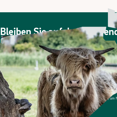
Bleiben Sie auf dem Laufe
Newsletter!
Viermal im Jahr berichten wir über die Berliner Stadtgüt
Nachdem Sie sich angemeldet haben, erhalten Sie eine E
Bitte prüfen Sie ggf. auch Ihren Spam-Ordner.
*Ich stimme zu, dass meine personenbezogenen Daten genutzt werden, um Ne
und weiß, dass ich dies jederzeit widerrufen kann.
Anmelden