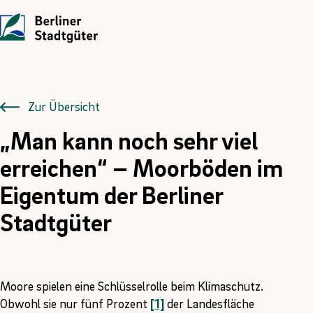
UNTERNEHMEN
LEISTUNGEN
JOBS
Die Stadtgüter
Angebote
Übersicht
Zur Übersicht
„Man kann noch sehr viel
Vor Ort
Gewerbe- und Privat­immobilien
Ausbildung
erreichen“ – Moorböden im
Historie
Landwirtschaftliche Flächen und Güter
FÖJ
Eigentum der Berliner
Kontakt
Kompensations­maßnahmen
Stadtgüter
Erneuerbare Energien
Moore spielen eine Schlüsselrolle beim Klimaschutz.
Obwohl sie nur fünf Prozent
[1]
der Landesfläche