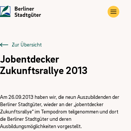
UNTERNEHMEN
LEISTUNGEN
JOBS
Die Stadtgüter
Angebote
Übersicht
Zur Übersicht
Jobentdecker
Vor Ort
Gewerbe- und Privat­immobilien
Ausbildung
Zukunftsrallye 2013
Historie
Landwirtschaftliche Flächen und Güter
FÖJ
Kontakt
Kompensations­maßnahmen
Am 26.09.2013 haben wir, die neun Auszubildenden der
Erneuerbare Energien
Berliner Stadtgüter, wieder an der „jobentdecker
Zukunftsrallye“ im Tempodrom teilgenommen und dort
die Berliner Stadtgüter und deren
Ausbildungsmöglichkeiten vorgestellt.