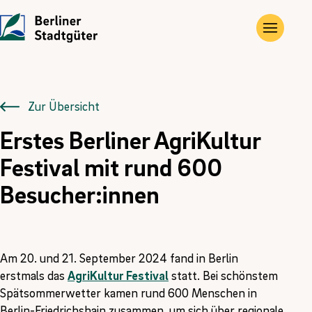
UNTERNEHMEN
LEISTUNGEN
JOBS
Die Stadtgüter
Angebote
Übersicht
Zur Übersicht
Erstes Berliner AgriKultur
Vor Ort
Gewerbe- und Privat­immobilien
Ausbildung
Festival mit rund 600
Historie
Landwirtschaftliche Flächen und Güter
FÖJ
Besucher:innen
Kontakt
Kompensations­maßnahmen
Erneuerbare Energien
Am 20. und 21. September 2024 fand in Berlin
erstmals das
AgriKultur Festival
statt. Bei schönstem
Spätsommerwetter kamen rund 600 Menschen in
Berlin-Friedrichshain zusammen, um sich über regionale