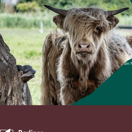
Newsletter!
Viermal im Jahr berichten wir über die Berliner Stadtgüt
Nachdem Sie sich angemeldet haben, erhalten Sie eine E
Bitte prüfen Sie ggf. auch Ihren Spam-Ordner.
*Ich stimme zu, dass meine personenbezogenen Daten genutzt werden, um Ne
und weiß, dass ich dies jederzeit widerrufen kann.
Anmelden