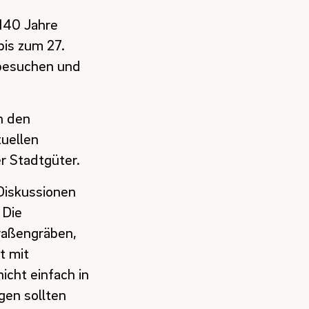
„140 Jahre
bis zum 27.
 besuchen und
n den
tuellen
r Stadtgüter.
Diskussionen
 Die
traßengräben,
t mit
icht einfach in
gen sollten