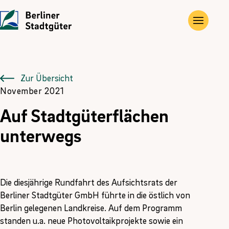
UNTERNEHMEN
LEISTUNGEN
JOBS
Die Stadtgüter
Angebote
Übersicht
Zur Übersicht
November 2021
Vor Ort
Gewerbe- und Privat­immobilien
Ausbildung
Auf Stadtgüterflächen
Historie
Landwirtschaftliche Flächen und Güter
FÖJ
unterwegs
Kontakt
Kompensations­maßnahmen
Erneuerbare Energien
Die diesjährige Rundfahrt des Aufsichtsrats der
Berliner Stadtgüter GmbH führte in die östlich von
Berlin gelegenen Landkreise. Auf dem Programm
standen u.a. neue Photovoltaikprojekte sowie ein