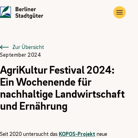
UNTERNEHMEN
LEISTUNGEN
JOBS
Die Stadtgüter
Angebote
Übersicht
Zur Übersicht
September 2024
Vor Ort
Gewerbe- und Privat­immobilien
Ausbildung
AgriKultur Festival 2024:
Historie
Landwirtschaftliche Flächen und Güter
FÖJ
Ein Wochenende für
nachhaltige Landwirtschaft
Kontakt
Kompensations­maßnahmen
und Ernährung
Erneuerbare Energien
Seit 2020 untersucht das
KOPOS-Projekt
neue