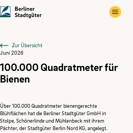
UNTERNEHMEN
LEISTUNGEN
JOBS
Die Stadtgüter
Angebote
Übersicht
Zur Übersicht
Juni 2026
Vor Ort
Gewerbe- und Privat­immobilien
Ausbildung
100.000 Quadratmeter für
Historie
Landwirtschaftliche Flächen und Güter
FÖJ
Bienen
Kontakt
Kompensations­maßnahmen
Erneuerbare Energien
Über 100.000 Quadratmeter bienengerechte
Blühflächen hat die Berliner Stadtgüter GmbH in
Stolpe, Schönerlinde und Mühlenbeck mit ihrem
Pächter, der Stadtgüter Berlin Nord KG, angelegt.