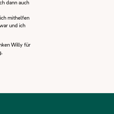
ich dann auch
ich mithelfen
 war und ich
nken Willy für
g.