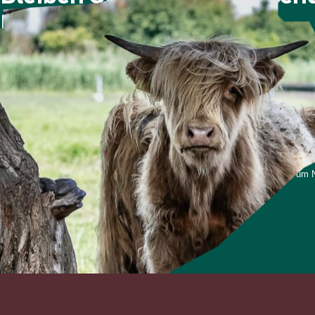
Newsletter!
Viermal im Jahr berichten wir über die Berliner Stadtgüt
Nachdem Sie sich angemeldet haben, erhalten Sie eine E
Bitte prüfen Sie ggf. auch Ihren Spam-Ordner.
*Ich stimme zu, dass meine personenbezogenen Daten genutzt werden, um Ne
und weiß, dass ich dies jederzeit widerrufen kann.
Anmelden