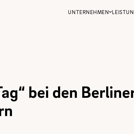
UNTERNEHMEN
LEISTU
bilien
hen und Güter
Tag“ bei den Berline
n
rn