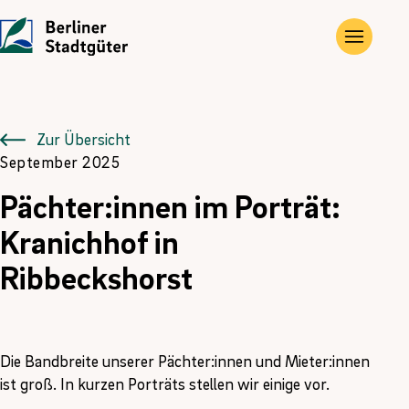
UNTERNEHMEN
LEISTUNGEN
JOBS
Die Stadtgüter
Angebote
Übersicht
Zur Übersicht
September 2025
Vor Ort
Gewerbe- und Privat­immobilien
Ausbildung
Pächter:innen im Porträt:
Historie
Landwirtschaftliche Flächen und Güter
FÖJ
Kranichhof in
Ribbeckshorst
Kontakt
Kompensations­maßnahmen
Erneuerbare Energien
Die Bandbreite unserer Pächter:innen und Mieter:innen
ist groß. In kurzen Porträts stellen wir einige vor.