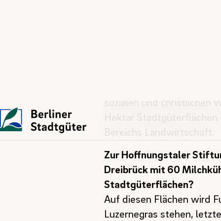
Die Bandbreite unserer Päc
wir einige vor.
Die
Hoffnungstaler Stiftu
gegründet, engagiert sich 
benötigen. Sie ist Dienstle
sozialen und christlichen 
Hektar Stadtgüterflächen 
Bereichs Landwirtschaft.
Zur Hoffnungstaler Stift
Dreibrück mit 60 Milchkü
Stadtgüterflächen?
Auf diesen Flächen wird Fu
Luzernegras stehen, letzte