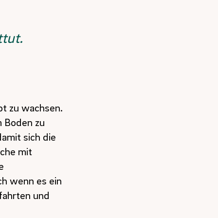
tut.
upt zu wachsen.
m Boden zu
amit sich die
che mit
e
uch wenn es ein
rfahrten und