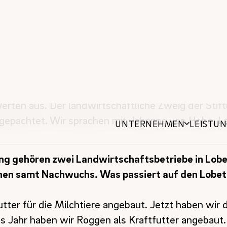
hter:innen und Mieter:innen ist groß. In kurzen Por
ng Lobetal
ist fast so alt wie die Berliner Stadtgüt
die kirchliche Stiftung bis heute für Menschen, di
isterin, Arbeitgeberin und Produzentin und richtet 
Werten aus. Der landwirtschaftliche Zweig der Stif
gepachtet. Wir sprachen mit Johanna von Hobe, Le
ung gehören zwei Landwirtschaftsbetriebe in Lobe
hen samt Nachwuchs. Was passiert auf den Lobet
tter für die Milchtiere angebaut. Jetzt haben wir 
s Jahr haben wir Roggen als Kraftfutter angebaut.