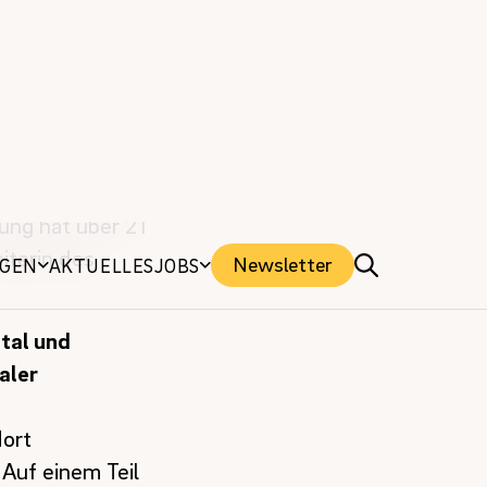
träts stellen
er. 1905
e Unterstützung
ihr Handeln an
tung hat über 21
iterin des
tal und
aler
dort
 Auf einem Teil