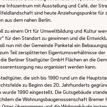
ne Infozentrum mit Ausstellung und Café, der Str
elfeldlandschaft sind heute Anziehungspunkte für 
en aus dem nahen Berlin.
ll zu einem Ort für Umweltbildung und Kultur wer
r“ für den Standort zu gewinnen und die Entwickl
soll nun mit der Gemeinde Panketal ein Bebauungsp
zum Teil zersplitterten Eigentumsverhältnisse der
 die Berliner Stadtgüter GmbH Flächen an die Ge
sserentsorgung neu organisiert werden kann.
Stadtgüter, die sich bis 1990 rund um die Hauptstad
chtsfelde zu Beginn des 20. Jahrhunderts gegrün
eb wurde 1990 eingestellt. Die Gutsgebäude stande
Nachdem die Wohnungsbaugenossenschaft Bremer 
es Ortes übernommen und die Wohngebäude instan