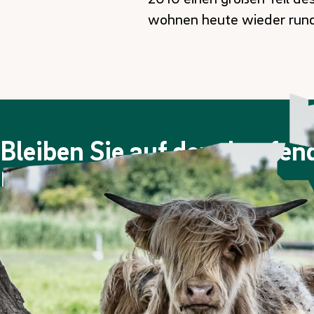
wohnen heute wieder run
Bleiben Sie auf dem Laufe
Newsletter!
Viermal im Jahr berichten wir über die Berliner Stadtgüt
Nachdem Sie sich angemeldet haben, erhalten Sie eine E
Bitte prüfen Sie ggf. auch Ihren Spam-Ordner.