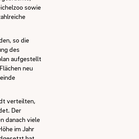
eichelzoo sowie
zahlreiche
den, so die
ung des
lan aufgestellt
 Flächen neu
meinde
t verteilten,
det. Der
n danach viele
Höhe im Jahr
dgesetzt hat,