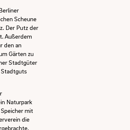
Berliner
ischen Scheune
z. Der Putz der
rt. Außerdem
ür den an
 um Gärten zu
ner Stadtgüter
 Stadtguts
r
ein Naturpark
 Speicher mit
erverein die
rgebrachte,