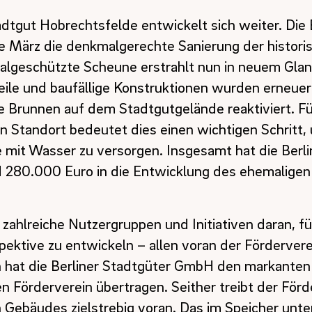
dtgut Hobrechtsfelde entwickelt sich weiter. Die 
 März die denkmalgerechte Sanierung der histor
lgeschützte Scheune erstrahlt nun in neuem Glan
teile und baufällige Konstruktionen wurden erneue
he Brunnen auf dem Stadtgutgelände reaktiviert. F
 Standort bedeutet dies einen wichtigen Schritt,
mit Wasser zu versorgen. Insgesamt hat die Berli
d 280.000 Euro in die Entwicklung des ehemaligen
 zahlreiche Nutzergruppen und Initiativen daran, fü
ektive zu entwickeln – allen voran der Förderver
n hat die Berliner Stadtgüter GmbH den markanten
 Förderverein übertragen. Seither treibt der Förd
n Gebäudes zielstrebig voran. Das im Speicher unte