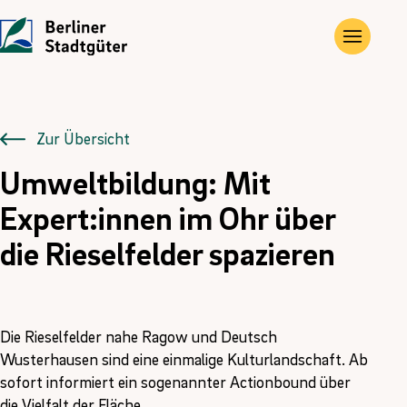
UNTERNEHMEN
LEISTUNGEN
JOBS
Die Stadtgüter
Angebote
Übersicht
Zur Übersicht
Umweltbildung: Mit
Vor Ort
Gewerbe- und Privat­immobilien
Ausbildung
Expert:innen im Ohr über
Historie
Landwirtschaftliche Flächen und Güter
FÖJ
die Rieselfelder spazieren
Kontakt
Kompensations­maßnahmen
Erneuerbare Energien
Die Rieselfelder nahe Ragow und Deutsch
Wusterhausen sind eine einmalige Kulturlandschaft. Ab
sofort informiert ein sogenannter Actionbound über
die Vielfalt der Fläche.