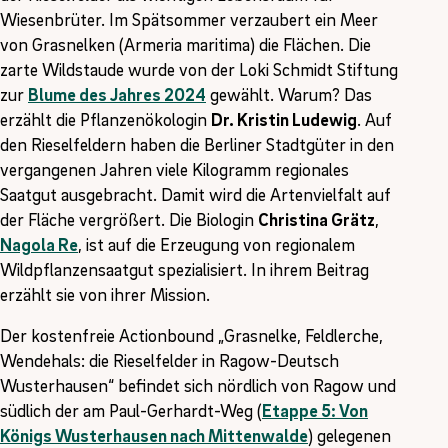
Wiesenbrüter. Im Spätsommer verzaubert ein Meer
von Grasnelken (Armeria maritima) die Flächen. Die
zarte Wildstaude wurde von der Loki Schmidt Stiftung
zur
Blume des Jahres 2024
gewählt. Warum? Das
erzählt die Pflanzenökologin
Dr. Kristin Ludewig
. Auf
den Rieselfeldern haben die Berliner Stadtgüter in den
vergangenen Jahren viele Kilogramm regionales
Saatgut ausgebracht. Damit wird die Artenvielfalt auf
der Fläche vergrößert. Die Biologin
Christina Grätz
,
Nagola Re
, ist auf die Erzeugung von regionalem
Wildpflanzensaatgut spezialisiert. In ihrem Beitrag
erzählt sie von ihrer Mission.
Der kostenfreie Actionbound „Grasnelke, Feldlerche,
Wendehals: die Rieselfelder in Ragow-Deutsch
Wusterhausen“ befindet sich nördlich von Ragow und
südlich der am Paul-Gerhardt-Weg (
Etappe 5: Von
Königs Wusterhausen nach Mittenwalde
) gelegenen