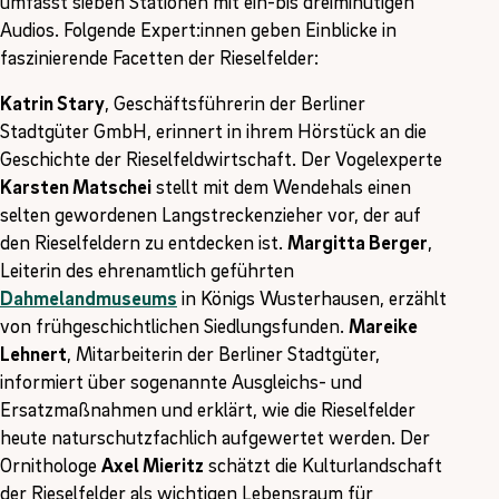
umfasst sieben Stationen mit ein-bis dreiminütigen
Audios. Folgende Expert:innen geben Einblicke in
faszinierende Facetten der Rieselfelder:
Katrin Stary
, Geschäftsführerin der Berliner
Stadtgüter GmbH, erinnert in ihrem Hörstück an die
Geschichte der Rieselfeldwirtschaft. Der Vogelexperte
Karsten Matschei
stellt mit dem Wendehals einen
selten gewordenen Langstreckenzieher vor, der auf
den Rieselfeldern zu entdecken ist.
Margitta Berger
,
Leiterin des ehrenamtlich geführten
Dahmelandmuseums
in Königs Wusterhausen, erzählt
von frühgeschichtlichen Siedlungsfunden.
Mareike
Lehnert
, Mitarbeiterin der Berliner Stadtgüter,
informiert über sogenannte Ausgleichs- und
Ersatzmaßnahmen und erklärt, wie die Rieselfelder
heute naturschutzfachlich aufgewertet werden. Der
Ornithologe
Axel Mieritz
schätzt die Kulturlandschaft
der Rieselfelder als wichtigen Lebensraum für