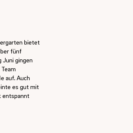
ergarten bietet
über fünf
g Juni gingen
d Team
de auf. Auch
inte es gut mit
k entspannt