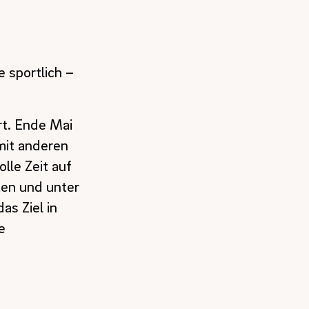
 sportlich –
rt. Ende Mai
mit anderen
lle Zeit auf
ten und unter
as Ziel in
e