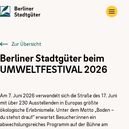
UNTERNEHMEN
LEISTUNGEN
JOBS
Die Stadtgüter
Angebote
Übersicht
Zur Übersicht
Berliner Stadtgüter beim
Vor Ort
Gewerbe- und Privat­immobilien
Ausbildung
UMWELTFESTIVAL 2026
Historie
Landwirtschaftliche Flächen und Güter
FÖJ
Kontakt
Kompensations­maßnahmen
Am 7. Juni 2026 verwandelt sich die Straße des 17. Juni
Erneuerbare Energien
mit über 230 Ausstellenden in Europas größte
ökologische Erlebnismeile. Unter dem Motto „Boden –
du stehst drauf“ erwartet Besucher:innen ein
abwechslungsreiches Programm auf der Bühne am