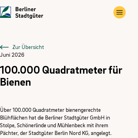
UNTERNEHMEN
LEISTUNGEN
JOBS
Die Stadtgüter
Angebote
Übersicht
Zur Übersicht
Juni 2026
Vor Ort
Gewerbe- und Privat­immobilien
Ausbildung
100.000 Quadratmeter für
Historie
Landwirtschaftliche Flächen und Güter
FÖJ
Bienen
Kontakt
Kompensations­maßnahmen
Erneuerbare Energien
Über 100.000 Quadratmeter bienengerechte
Blühflächen hat die Berliner Stadtgüter GmbH in
Stolpe, Schönerlinde und Mühlenbeck mit ihrem
Pächter, der Stadtgüter Berlin Nord KG, angelegt.